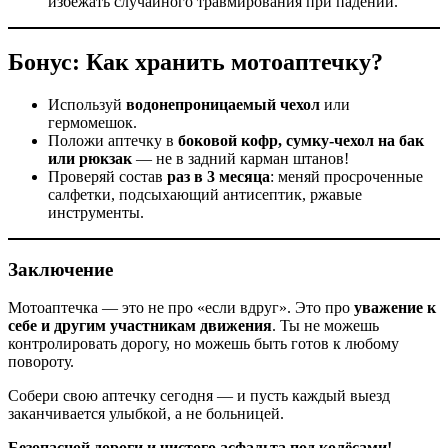
избежать случайного травмирования при падении.
Бонус: Как хранить мотоаптечку?
Используй
водонепроницаемый чехол
или
гермомешок.
Положи аптечку в
боковой кофр, сумку-чехол на бак
или рюкзак
— не в задний карман штанов!
Проверяй состав
раз в 3 месяца
: меняй просроченные
салфетки, подсыхающий антисептик, ржавые
инструменты.
Заключение
Мотоаптечка — это не про «если вдруг». Это про
уважение к
себе и другим участникам движения
. Ты не можешь
контролировать дорогу, но можешь быть готов к любому
повороту.
Собери свою аптечку сегодня — и пусть каждый выезд
заканчивается улыбкой, а не больницей.
Безопасной дороги и чистого асфальта под колёсами!