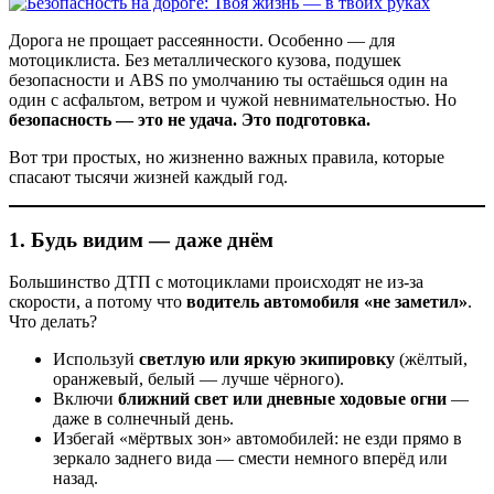
Дорога не прощает рассеянности. Особенно — для
мотоциклиста. Без металлического кузова, подушек
безопасности и ABS по умолчанию ты остаёшься один на
один с асфальтом, ветром и чужой невнимательностью. Но
безопасность — это не удача. Это подготовка.
Вот три простых, но жизненно важных правила, которые
спасают тысячи жизней каждый год.
1.
Будь видим — даже днём
Большинство ДТП с мотоциклами происходят не из-за
скорости, а потому что
водитель автомобиля «не заметил»
.
Что делать?
Используй
светлую или яркую экипировку
(жёлтый,
оранжевый, белый — лучше чёрного).
Включи
ближний свет или дневные ходовые огни
—
даже в солнечный день.
Избегай «мёртвых зон» автомобилей: не езди прямо в
зеркало заднего вида — смести немного вперёд или
назад.