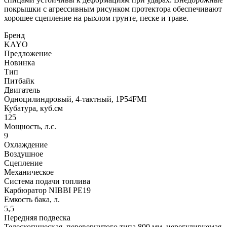
покрышки с агрессивным рисунком протектора обеспечивают
хорошее сцепление на рыхлом грунте, песке и траве.
Бренд
KAYO
Предложение
Новинка
Тип
Питбайк
Двигатель
Одноцилиндровый, 4-тактный, 1P54FMI
Кубатура, куб.см
125
Мощность, л.с.
9
Охлаждение
Воздушное
Сцепление
Механическое
Система подачи топлива
Карбюратор NIBBI PE19
Емкость бака, л.
5,5
Передняя подвеска
Телескопическая, перевернутого типа 800 мм, нерегулируемая