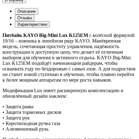
Питбайк
KAYO
Описание
BIG-
Отзывы
MINI
Характеристики
LUX
K125EM
Питбайк KAYO Big-Mini Lux K125EM
с колёсной формулой
19/16
19/16 – новинка в линейном ряду KAYO. Манёвренная
2026
модель, сочетающая простоту управления, надёжность
конструкции и доступную цену, что делает её отличным
выбором для обучения и активного отдыха. KAYO Big-Mini
Lux K125EM подойдёт начинающим райдерам, чтобы
осваивать езду по бездорожью с самых азов. А для подростков
он станет новой ступенью в обучении, чтобы плавно перейти
к более мощным аппаратам по мере роста навыков.
Модификация Lux имеет расширенную комплектацию и
обновлённый дизайн наклеек:
• Защита рамы
• Защита тормозных дисков
• Защита рук
• Короткоходная ручка газа
• Алюминиевый руль