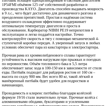
Питбайк оснащён одноцилиндровым 4-тактным двигателем
1P54FMI объёмом 125 см³ собственной разработки и
производства KAYO. Двигатель способен выдавать мощность
в 9 л.с., чего будет достаточно для динамичного разгона и
преодоления препятствий. Простая и надёжная система
воздушного охлаждения эффективно поддерживает
оптимальную температуру двигателя и проста в
обслуживании. Карбюратор NIBBI PE19 неприхотлив в
эксплуатации и легко поддаётся настройке. Точно
контролируйте скорость и тягу с помощью механической 4-
ступенчатой коробки передач. А уверенный запуск в любых
условиях обеспечит пара из кикстартера и электростартера.
Прочная рама из хроммолибденового сплава гарантирует
устойчивость к высоким нагрузкам при прыжках и поездках
по неровностям. Объём топливного бака в 5,5 литра
обеспечивает запас хода в 100-150 км в зависимости от стиля
езды. Питбайк подходит для райдеров ростом от 160 см –
высота по седлу 900 мм. Вес всего 80 кг, такой лёгкий и
манёвренный питбайк будет удобен для подростков и
начинающих.
Проходимость и клиренс питбайка благодаря колёсной
формуле 19/16 стали значительно лучше. Прочные колёса с
алюминиевыми ободами, буксаторами и усиленными
спицами устойчивы к деформациям при ударах. Внедорожные